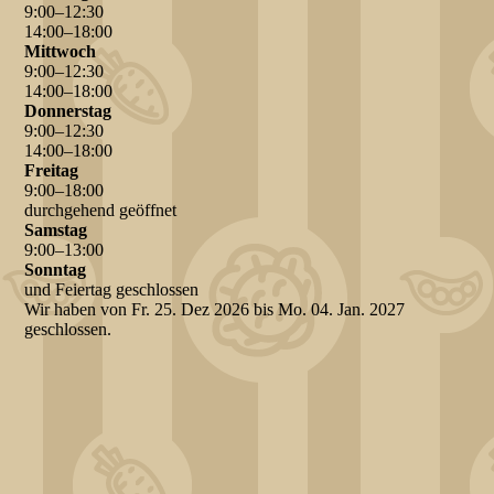
9
:
00
–
12
:
30
14
:
00
–
18
:
00
Mittwoch
9
:
00
–
12
:
30
14
:
00
–
18
:
00
Donnerstag
9
:
00
–
12
:
30
14
:
00
–
18
:
00
Freitag
9
:
00
–
18
:
00
durchgehend geöffnet
Samstag
9
:
00
–
13
:
00
Sonntag
und Feiertag geschlossen
Wir haben von Fr. 25. Dez 2026 bis Mo. 04. Jan. 2027
geschlossen.