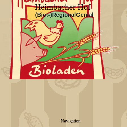
Heimbacher Hof
(Bio:-)RegionalGenial
Navigation